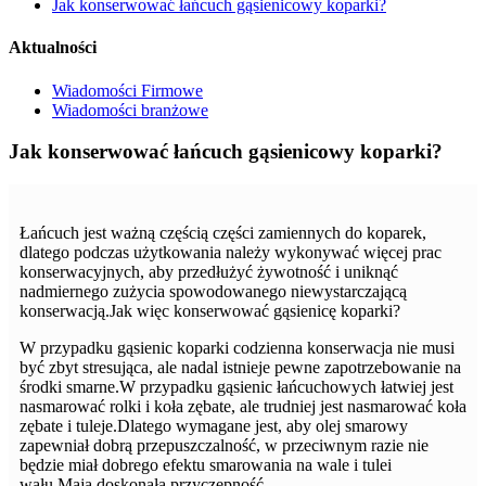
Jak konserwować łańcuch gąsienicowy koparki?
Aktualności
Wiadomości Firmowe
Wiadomości branżowe
Jak konserwować łańcuch gąsienicowy koparki?
Łańcuch jest ważną częścią części zamiennych do koparek,
dlatego podczas użytkowania należy wykonywać więcej prac
konserwacyjnych, aby przedłużyć żywotność i uniknąć
nadmiernego zużycia spowodowanego niewystarczającą
konserwacją.Jak więc konserwować gąsienicę koparki?
W przypadku gąsienic koparki codzienna konserwacja nie musi
być zbyt stresująca, ale nadal istnieje pewne zapotrzebowanie na
środki smarne.W przypadku gąsienic łańcuchowych łatwiej jest
nasmarować rolki i koła zębate, ale trudniej jest nasmarować koła
zębate i tuleje.Dlatego wymagane jest, aby olej smarowy
zapewniał dobrą przepuszczalność, w przeciwnym razie nie
będzie miał dobrego efektu smarowania na wale i tulei
wału.Mają doskonałą przyczepność.