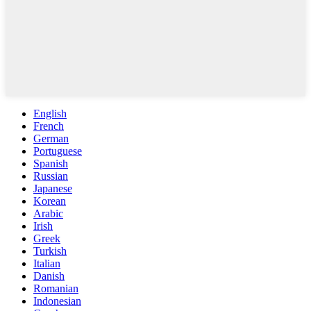
English
French
German
Portuguese
Spanish
Russian
Japanese
Korean
Arabic
Irish
Greek
Turkish
Italian
Danish
Romanian
Indonesian