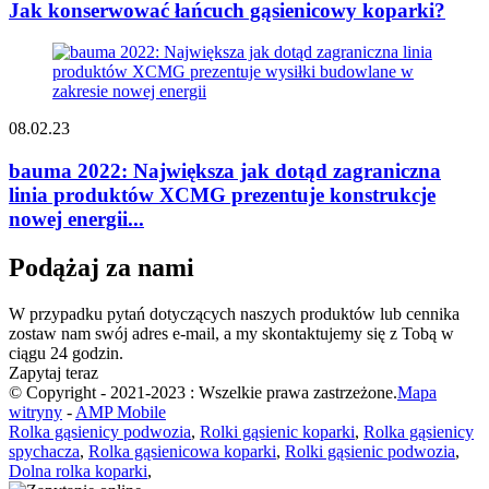
Jak konserwować łańcuch gąsienicowy koparki?
08.02.23
bauma 2022: Największa jak dotąd zagraniczna
linia produktów XCMG prezentuje konstrukcje
nowej energii...
Podążaj za nami
W przypadku pytań dotyczących naszych produktów lub cennika
zostaw nam swój adres e-mail, a my skontaktujemy się z Tobą w
ciągu 24 godzin.
Zapytaj teraz
© Copyright - 2021-2023 : Wszelkie prawa zastrzeżone.
Mapa
witryny
-
AMP Mobile
Rolka gąsienicy podwozia
,
Rolki gąsienic koparki
,
Rolka gąsienicy
spychacza
,
Rolka gąsienicowa koparki
,
Rolki gąsienic podwozia
,
Dolna rolka koparki
,