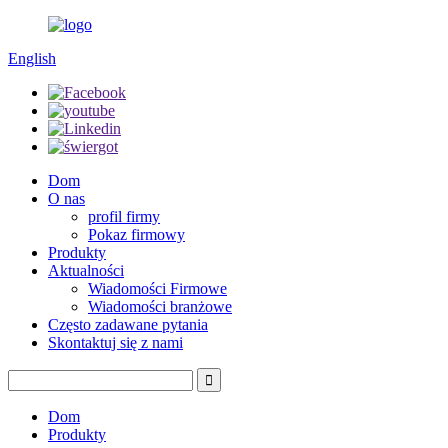
English
Dom
O nas
profil firmy
Pokaz firmowy
Produkty
Aktualności
Wiadomości Firmowe
Wiadomości branżowe
Często zadawane pytania
Skontaktuj się z nami
Dom
Produkty