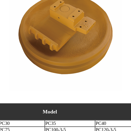
Model
PC30
PC35
PC40
PC75
PC100-3-5
PC120-3-5