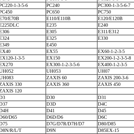
PC220-1-3-5-6
PC240
PC300-1-3-5-6-7
PC450
PC650
PC750
E70/E70B
E110/E110B
E120/E120B
E225DLC
E235
E240
E306
E305
E311/E312
E324
E325
E330
E349
E450
EX40
EX55
EX60-1-2-3-5
EX120-1-3-5
EX150
EX200-1-2-3-5-8
EX270
EX300-1-2-3-5-6
EX400-1-2-3-5
UH052
UH053
UH07
UH083
ZAXIS 60
ZAXIS 200-3-6
ZAXIS 330
ZAXIS 360
ZAXIS 450
ZAXIS 120
D3
D30
D31
D37
D3D
D4C
D4H
D41
D45
D60/D65
D6D/D6
D6C
D75
D7G/D7R/D7H/D7
D80/D85
D8N/R/L/T
D9N
D85EX-15