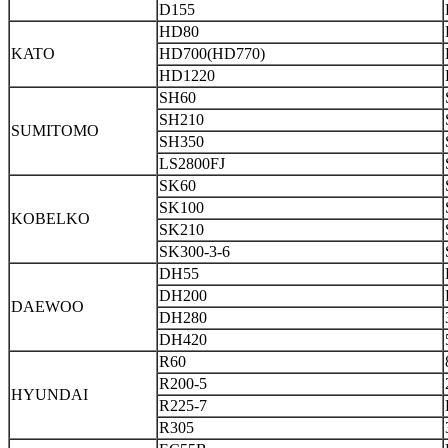
D155
HD80
KATO
HD700(HD770)
HD1220
SH60
SH210
SUMITOMO
SH350
LS2800FJ
SK60
SK100
KOBELKO
SK210
SK300-3-6
DH55
DH200
DAEWOO
DH280
DH420
R60
R200-5
HYUNDAI
R225-7
R305