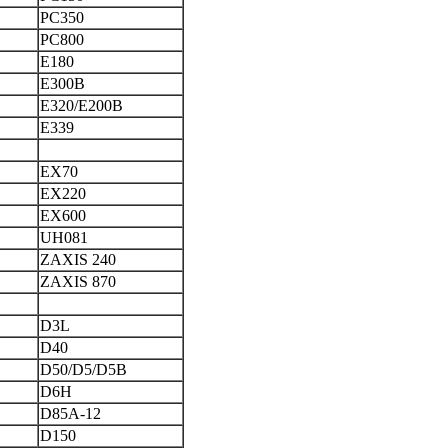
PC350
PC800
E180
E300B
E320/E200B
E339
EX70
EX220
EX600
UH081
ZAXIS 240
ZAXIS 870
D3L
D40
D50/D5/D5B
D6H
D85A-12
D150