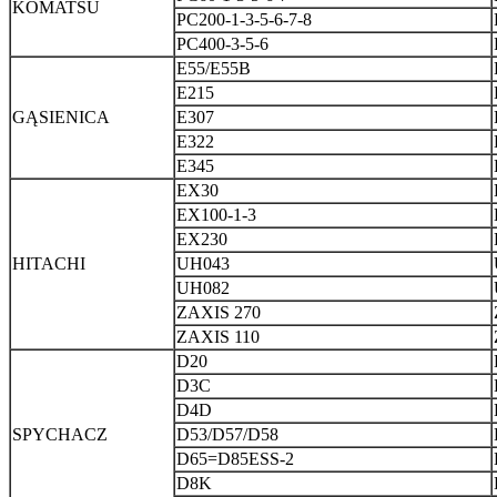
KOMATSU
PC200-1-3-5-6-7-8
PC400-3-5-6
E55/E55B
E215
GĄSIENICA
E307
E322
E345
EX30
EX100-1-3
EX230
HITACHI
UH043
UH082
ZAXIS 270
ZAXIS 110
D20
D3C
D4D
SPYCHACZ
D53/D57/D58
D65=D85ESS-2
D8K