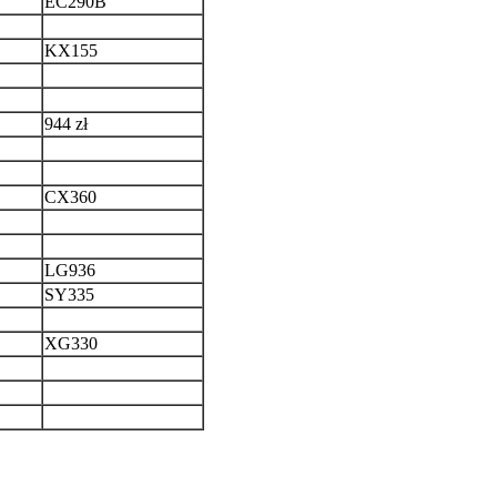
EC290B
KX155
944 zł
CX360
LG936
SY335
XG330