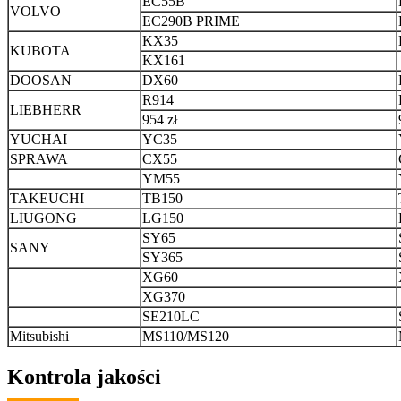
EC55B
VOLVO
EC290B PRIME
KX35
KUBOTA
KX161
DOOSAN
DX60
R914
LIEBHERR
954 zł
YUCHAI
YC35
SPRAWA
CX55
YM55
TAKEUCHI
TB150
LIUGONG
LG150
SY65
SANY
SY365
XG60
XG370
SE210LC
Mitsubishi
MS110/MS120
Kontrola jakości