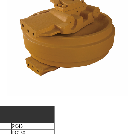
PC45
PC150