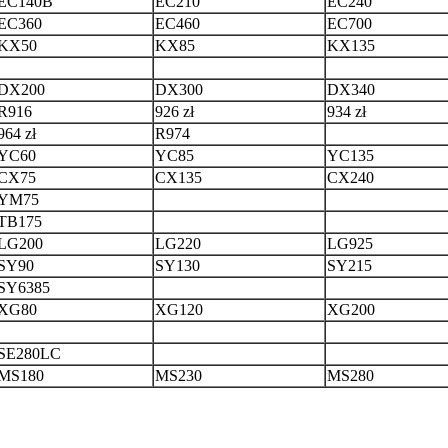
EC140B
EC210
EC240
EC360
EC460
EC700
KX50
KX85
KX135
DX200
DX300
DX340
R916
926 zł
934 zł
964 zł
R974
YC60
YC85
YC135
CX75
CX135
CX240
YM75
TB175
LG200
LG220
LG925
SY90
SY130
SY215
SY6385
XG80
XG120
XG200
SE280LC
MS180
MS230
MS280