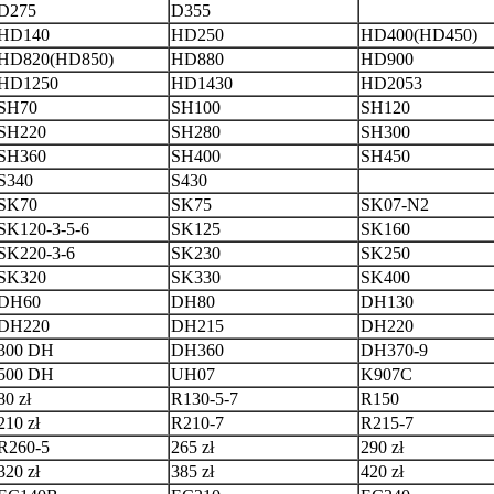
D275
D355
HD140
HD250
HD400(HD450)
HD820(HD850)
HD880
HD900
HD1250
HD1430
HD2053
SH70
SH100
SH120
SH220
SH280
SH300
SH360
SH400
SH450
S340
S430
SK70
SK75
SK07-N2
SK120-3-5-6
SK125
SK160
SK220-3-6
SK230
SK250
SK320
SK330
SK400
DH60
DH80
DH130
DH220
DH215
DH220
300 DH
DH360
DH370-9
500 DH
UH07
K907C
80 zł
R130-5-7
R150
210 zł
R210-7
R215-7
R260-5
265 zł
290 zł
320 zł
385 zł
420 zł